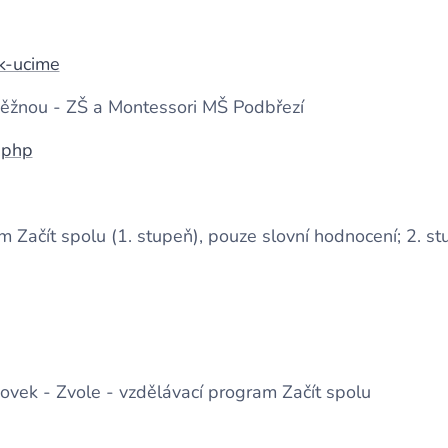
k-ucime
něžnou - ZŠ a Montessori MŠ Podbřezí
.php
 Začít spolu (1. stupeň), pouze slovní hodnocení; 2. st
ovek - Zvole - vzdělávací program Začít spolu