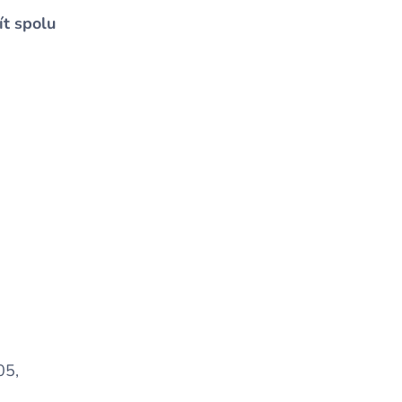
t spolu
05,