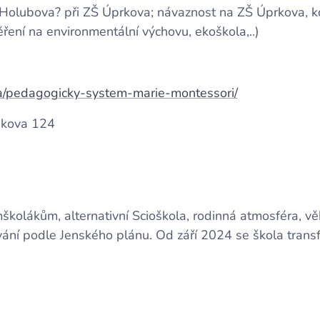
olubova? při ZŠ Úprkova; návaznost na ZŠ Úprkova, kd
ěření na environmentální výchovu, ekoškola,..)
va/pedagogicky-system-marie-montessori/
mkova 124
kolákům, alternativní Scioškola, rodinná atmosféra, věko
ání podle Jenského plánu. Od září 2024 se škola transf