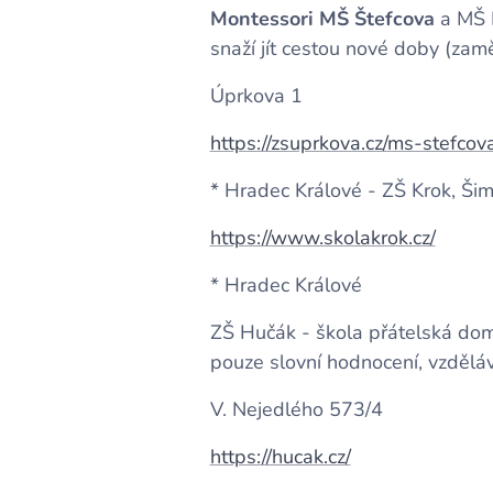
Montessori MŠ Štefcova
a MŠ H
snaží jít cestou nové doby (zam
Úprkova 1
https://zsuprkova.cz/ms-stefco
* Hradec Králové - ZŠ Krok, Ši
https://www.skolakrok.cz/
* Hradec Králové
ZŠ Hučák - škola přátelská domš
pouze slovní hodnocení, vzděláv
V. Nejedlého 573/4
https://hucak.cz/