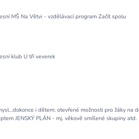
esní MŠ Na Větvi - vzdělávací program Začít spolu
sní klub U tří veverek
 smysl…dokonce i dětem; otevřené možnosti pro žáky na 
eptem JENSKÝ PLÁN - mj. věkově smíšené skupiny atd.