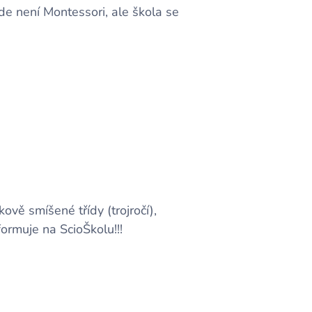
e není Montessori, ale škola se
vě smíšené třídy (trojročí),
ormuje na ScioŠkolu!!!