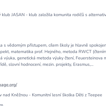
ký klub JASAN - klub založila komunita rodičů s alternat
a s vědomým přístupem, cílem školy je hlavně spokojen
spekt, matematika prof. Hejného, metoda RWCT (čtením
ná výuka, genetická metoda výuky čtení, Feuersteinova 
dě, slovní hodnocení, mezin. projekty, Erasmus,...
page.org/
v nad Kněžnou - Komunitní lesní školka Děti z Teepee
ům