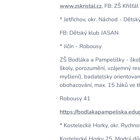
www.zskristal.cz
, FB: ZŠ Křišťál
* Jetřichov, okr. Náchod - Děts
FB: Dětský klub JASAN
* Jičín - Robousy
ZŠ Bodláka a Pampelišky - škol
školy, porozumění, vzájemný re
myšlení), badatelsky orientova
obohacování, max. 15 žáků ve tří
Robousy 41
https://bodlakapampeliska.edu
* Kostelecké Horky, okr. Rychno
Kostelecké Horky 25, Modrý d