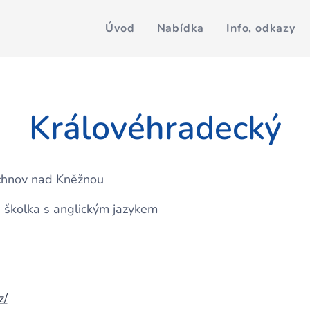
Úvod
Nabídka
Info, odkazy
Královéhradecký
Rychnov nad Kněžnou
á školka s anglickým jazykem
z/