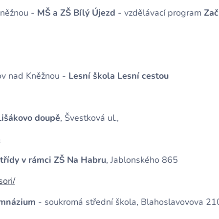
 Kněžnou -
MŠ a ZŠ Bílý Újezd
- vzdělávací program
Začí
nov nad Kněžnou -
Lesní škola Lesní cestou
Lišákovo doupě
, Švestková ul.,
m
třídy v rámci ZŠ Na Habru
, Jablonského 865
ori/
ymnázium
- soukromá střední škola, Blahoslavovova 21