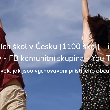
ích škol v Česku (1100 škol) - 
 - FB
komunitní skupina - You 
í věk, jak jsou vychováváni příští jeho obč