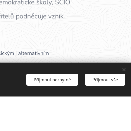
demokratické školy, SCIO
čitelů podněcuje vznik
sickým i alternativním
ém naleznete zhruba 1100 škol
Přijmout nezbytné
Přijmout vše
becedy dle lokality, kde se
ch kvalitu. Prosíme rodiče,
ověsti.