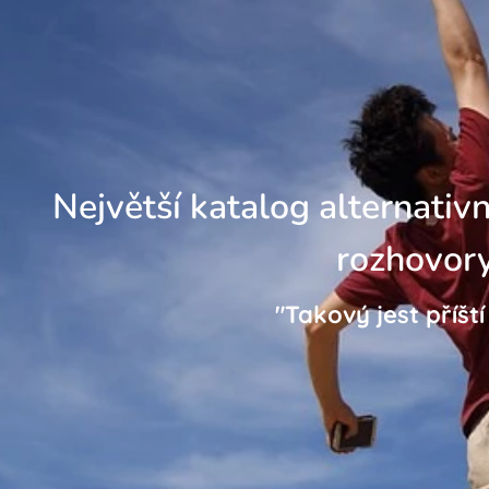
Největší katalog alternativn
rozhovory
"Takový jest příšt