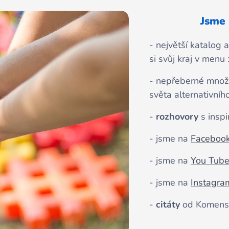
Jsme 
- největší katalog 
si svůj kraj v menu 
- nepřeberné množ
světa alternativní
-
rozhovory
s inspi
- jsme na
Faceboo
- jsme na
You Tub
- jsme na
Instagra
-
citáty
od Komensk