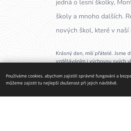
jedná o lesní školky, Mo
školy a mnoho dalších. Ro
nových škol, které v naší
Krásný den, milí přátelé. Jsme d
vzděláváním i výchovou svých v
Z naší vnitřní potřeby jsme vytv
Používáme cookies, abychom zajistili správné fungování a bezp
všech stupňů - jesle, MŠ, ZŠ, SŠ
můžeme zajistit tu nejlepší zkušenost při jejich návštěvě.
škola nachází. Stránky ale nabíz
Katalog uvádí dostupné alterna
aby se před definitivním výběre
Jaké druhy škol lze v katalogu 