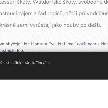
ntessori školy, Waldorfské školy, svobodné 
stoucí zájem z řad rodičů, dětí i průvodců/u
 krásné zemi vyrůstají jako houby po dešti.
va obyčejní lidé Honza a Eva, kteří mají zkušenost s kla
lastních dětí.
ořili největší katalog alternativních škol v ČR, ve kter
ečnost našich stránek. Tím vám
. Školy jsou rozřazené podle krajů a v nich vždy podle a
ejí mnohem více - viz popis výše.
tivní školy v Česku, nenese však zodpovědnost za jeji
m školy pečlivě a řádně přesvědčili o její kvalitě a p
najít?