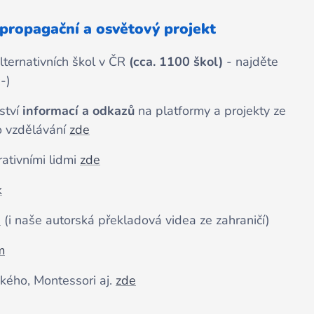
propagační a osvětový projekt
alternativních škol v ČR
(cca. 1100 škol)
- najděte
:-)
ství
informací a
odkazů
na platformy a projekty ze
ho vzdělávání
zde
rativními lidmi
zde
k
e
(i naše autorská překladová videa ze zahraničí)
m
ého, Montessori aj.
zde