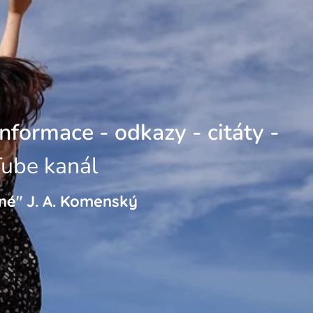
informace - odkazy - citáty -
Tube kanál
ané" J. A. Komenský